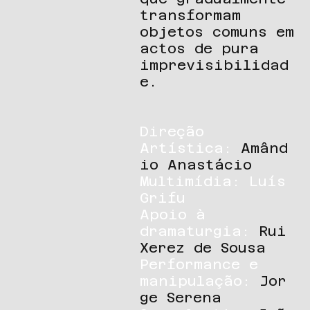
transformam
objetos comuns em
actos de pura
imprevisibilidad
e.
Direção
Artística:
Amând
io Anastácio
Multimídia: Luís
Grifu
Apoio à
dramaturgia:
Rui
Xerez de Sousa
Performance e
manipulação:
Jor
ge Serena