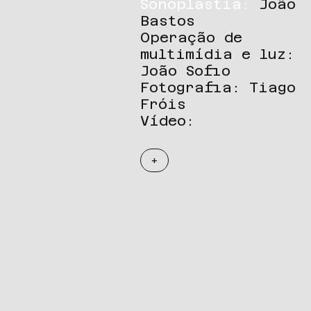
Sonoplastia:
João
Bastos
Operação de
multimídia e luz:
João Sofio
Fotografia: Tiago
Fróis
Vídeo:
+
2025
DÍRTZTHEATRE
CARLOS RAPOSO
PAULA MOITA
CIE JUSCOMAMA
ARIANNA CASELLAS Y KAUÊ