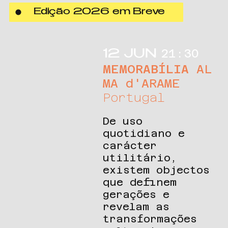
Edição 2026 em Breve
21:30
12 JUN
MEMORABÍLIA
AL
MA d'ARAME
Portugal
De uso
quotidiano e
carácter
utilitário,
existem objectos
que definem
gerações e
revelam as
transformações