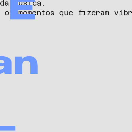
E
 da música.
: os momentos que fizeram vibr
an