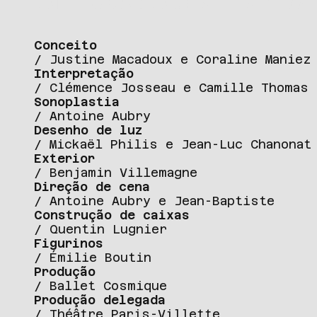
Conceito
/ Justine Macadoux e Coraline Maniez
Interpretação
/ Clémence Josseau e Camille Thomas
Sonoplastia
/ Antoine Aubry
Desenho de luz
/ Mickaël Philis e Jean-Luc Chanonat
Exterior
/ Benjamin Villemagne
Direção de cena
/ Antoine Aubry e Jean-Baptiste
Construçã
o de caixas
/ Quentin Lugnier
Figurinos
/ Émilie Boutin
Produção
/ Ballet Cosmique
Produção delegada
/ Théâtre Paris-Villette