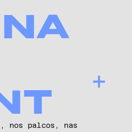
INA
NT
, nos palcos, nas