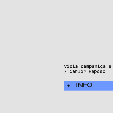
CARLOS 
Portugal
Viola campaniça e
/ Carlor Raposo
INFO
França