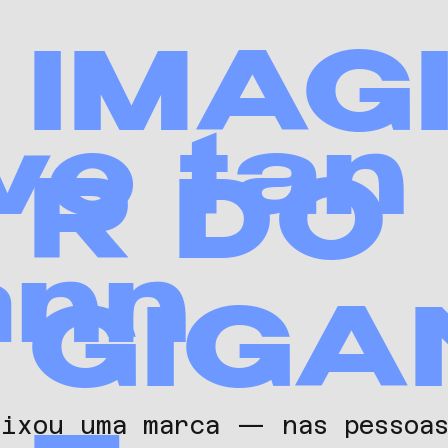
IMAG
vo tan
R DO
ann
GIGA
eixou uma marca — nas pessoas