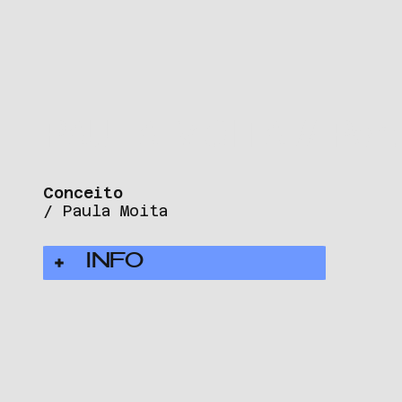
PAULA MOITA // Port
Conceito
/ Paula Moita
INFO