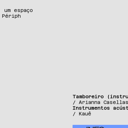
, um espaço
 Périph
ARIANNA
KAUÊ // V
Tamboreiro (instr
/ Arianna Casella
Instrumentos acús
/ Kauê