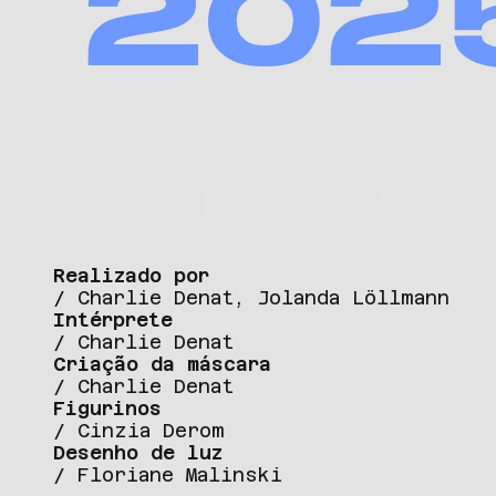
202
DÍRTZTHEATRE // F
Realizado por
/ Charlie Denat, Jolanda Löllmann
Intérprete
/ Charlie Denat
Criação da máscara
/ Charlie Denat
Figurinos
/ Cinzia Derom
Desenho de luz
/ Floriane Malinski