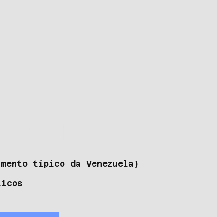
 CASELLAS Y
enezuela
umento típico da Venezuela)
s
ticos