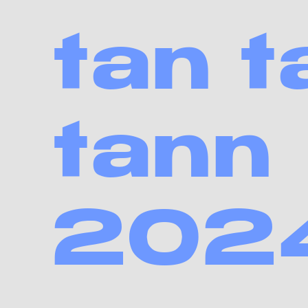
tan t
tann
202