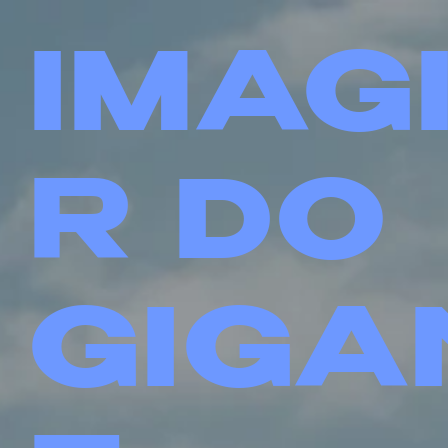
IMAG
R DO
GIGA