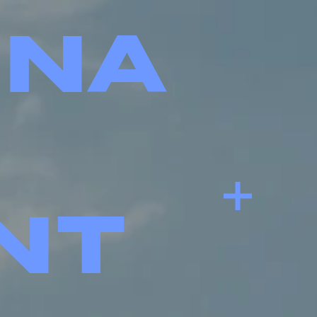
INA
NT