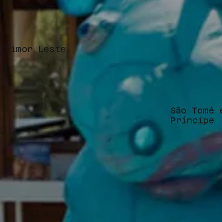
Timor Leste
São Tomé 
Príncipe