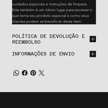
cuidados especiais e instruções de limpeza. 
Este também é um ótimo lugar para escrever o 
que torna seu produto especial e como seus 
clientes podem se beneficiar deste item.
POLÍTICA DE DEVOLUÇÃO E
REEMBOLSO
INFORMAÇÕES DE ENVIO
Contactos
imaginardogigante@gmail.com
(+351) 96 231 77 17