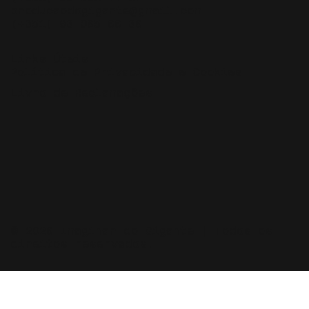
producaodogigante@gmail.com
(+351) 93 065 66 36
Links Úteis
Política de Privacidade e Cookies
Livro de Reclamações
© 2026 Imaginar do Gigante | Todos os
direitos reservados.