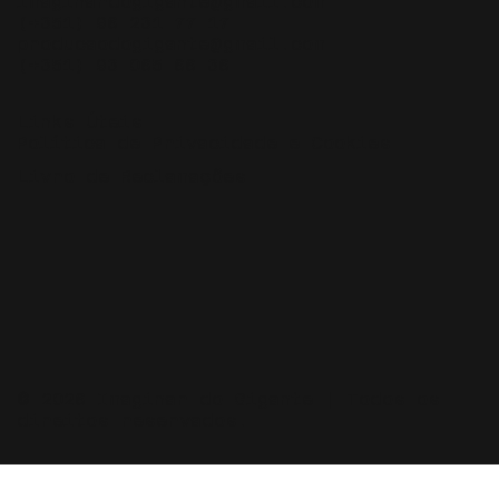
imaginardogigante@gmail.com
(+351) 96 231 77 17
producaodogigante@gmail.com
(+351) 93 065 66 36
Links Úteis
Política de Privacidade e Cookies
Livro de Reclamações
© 2026 Imaginar do Gigante | Todos os
direitos reservados.