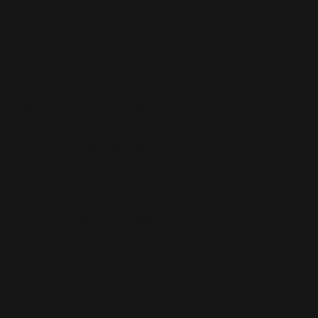
Contactos
imaginardogigante@gmail.com
(+351) 96 231 77 17
producaodogigante@gmail.com
(+351) 93 065 66 36
Links Úteis
Política de Privacidade e Cookies
Livro de Reclamações