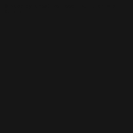
© 2035 by Creative Feed. Built on
Wix
Studio