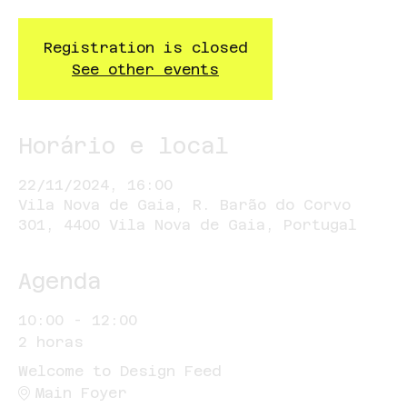
Registration is closed
See other events
Horário e local
22/11/2024, 16:00
Vila Nova de Gaia, R. Barão do Corvo
301, 4400 Vila Nova de Gaia, Portugal
Agenda
10:00 - 12:00
2 horas
Welcome to Design Feed
Main Foyer