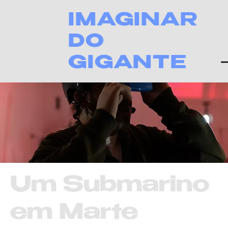
IMAGINAR
DO
GIGANTE
Um Submarino
em Marte