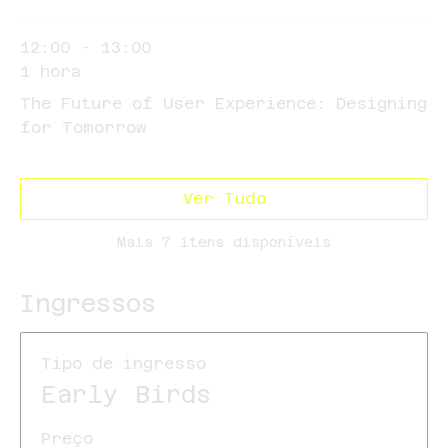
12:00 - 13:00
1 hora
The Future of User Experience: Designing
for Tomorrow
Ver Tudo
Mais 7 itens disponíveis
Ingressos
Tipo de ingresso
Early Birds
Preço